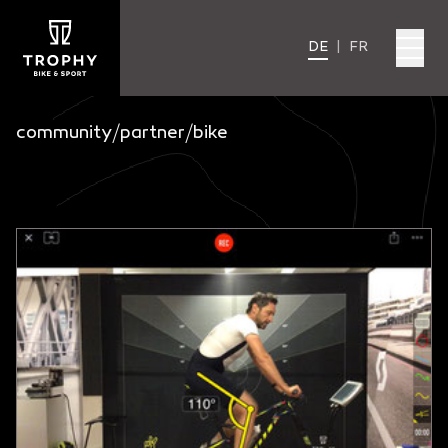
DE
|
FR
community
/
partner
/
bike