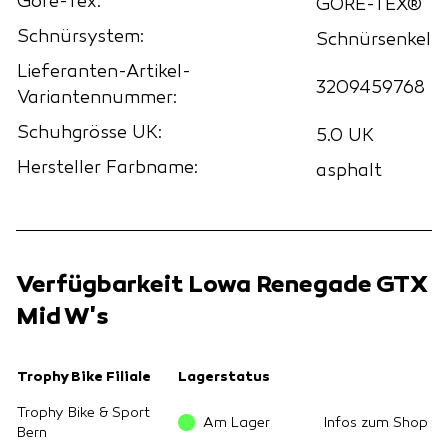
Gore-Tex:
GORE-TEX®
Schnürsystem:
Schnürsenkel
Lieferanten-Artikel-
3209459768
Variantennummer:
Schuhgrösse UK:
5.0 UK
Hersteller Farbname:
asphalt
Verfügbarkeit Lowa Renegade GTX
Mid W's
Trophy Bike Filiale
Lagerstatus
Trophy Bike & Sport
Am Lager
Infos zum Shop
Bern