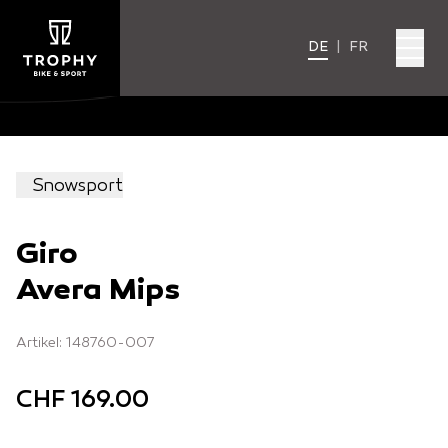
DE
|
FR
Snowsport
Giro
Avera Mips
Artikel: 148760-007
CHF 169.00