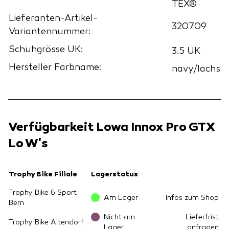
TEX®
Lieferanten-Artikel-
320709
Variantennummer:
Schuhgrösse UK:
3.5 UK
Hersteller Farbname:
navy/lachs
Verfügbarkeit Lowa Innox Pro GTX
Lo W's
Trophy Bike Filiale
Lagerstatus
Trophy Bike & Sport
Am Lager
Infos zum Shop
Bern
Nicht am
Lieferfrist
Trophy Bike Altendorf
Lager
anfragen