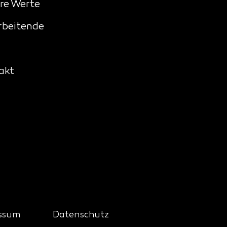
re Werte
rbeitende
akt
ssum
Datenschutz