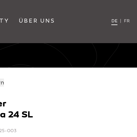
TY
ÜBER UNS
DE
|
FR
rn
er
a 24 SL
4925-003