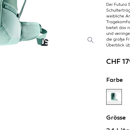
Der Futura 
Schulterträg
weibliche A
Tragekomfo
bietet das 
und verring
die große Fr
Überblick ü
CHF 17
Farbe
Grösse