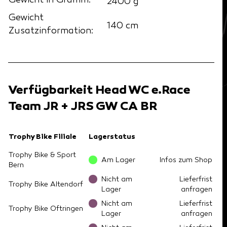
Gewicht in Gramm:
2400 g
Gewicht
140 cm
Zusatzinformation:
Verfügbarkeit Head WC e.Race
Team JR + JRS GW CA BR
Trophy Bike Filiale
Lagerstatus
Trophy Bike & Sport
Am Lager
Infos zum Shop
Bern
Nicht am
Lieferfrist
Trophy Bike Altendorf
Lager
anfragen
Nicht am
Lieferfrist
Trophy Bike Oftringen
Lager
anfragen