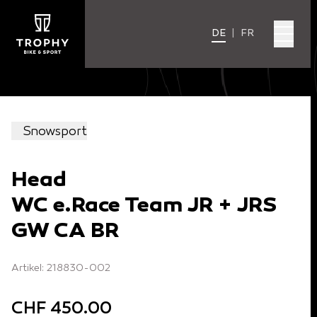
DE
|
FR
Snowsport
Head
WC e.Race Team JR + JRS
GW CA BR
Artikel: 218830-002
CHF 450.00