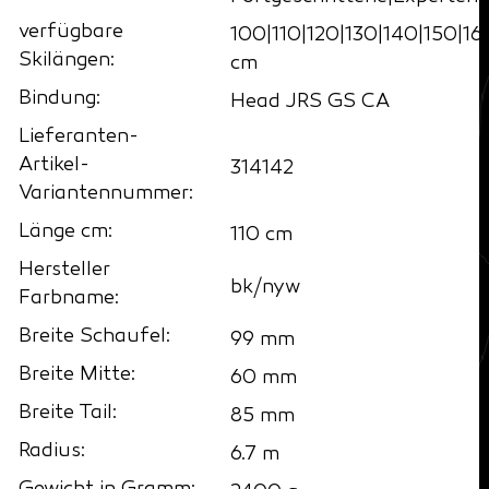
verfügbare
100|110|120|130|140|150|16
Skilängen:
cm
Bindung:
Head JRS GS CA
Lieferanten-
Artikel-
314142
Variantennummer:
Länge cm:
110 cm
Hersteller
bk/nyw
Farbname:
Breite Schaufel:
99 mm
Breite Mitte:
60 mm
Breite Tail:
85 mm
Radius:
6.7 m