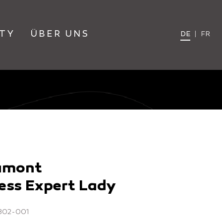
TY
ÜBER UNS
DE
|
FR
amont
ess Expert Lady
0802-001