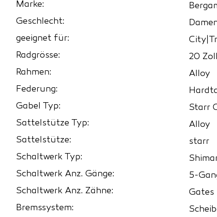
Marke:
Berga
Geschlecht:
Dame
geeignet für:
City|T
Radgrösse:
20 Zol
Rahmen:
Alloy
Federung:
Hardta
Gabel Typ:
Starr 
Sattelstütze Typ:
Alloy
Sattelstütze:
starr
Schaltwerk Typ:
Shima
Schaltwerk Anz. Gänge:
5-Gan
Schaltwerk Anz. Zähne:
Gates
Bremssystem:
Schei