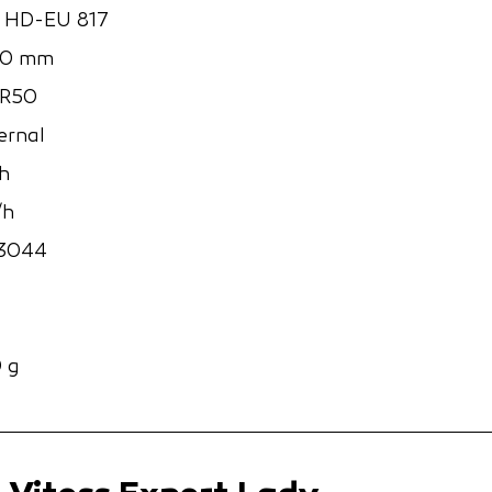
o HD-EU 817
60 mm
R50
ernal
h
/h
3044
 g