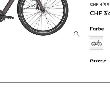
CHF 4'99
CHF 3'
Farbe
Grösse