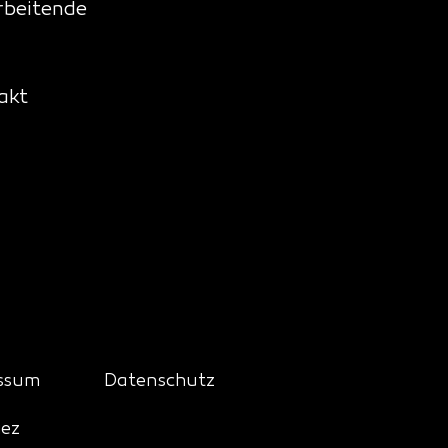
rbeitende
akt
ssum
Datenschutz
iez