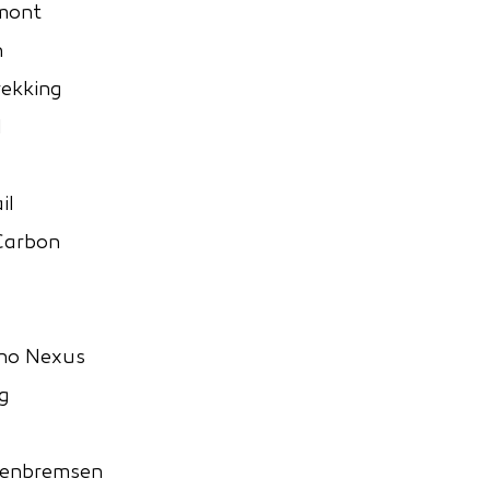
mont
n
rekking
l
il
Carbon
no Nexus
g
benbremsen