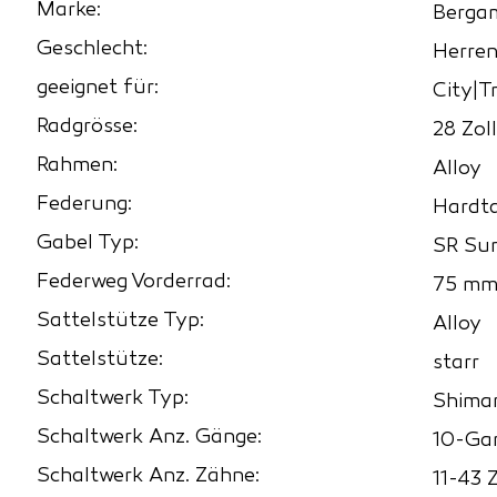
Marke:
Berga
Geschlecht:
Herre
geeignet für:
City|T
Radgrösse:
28 Zoll
Rahmen:
Alloy
Federung:
Hardta
Gabel Typ:
SR Su
Federweg Vorderrad:
75 m
Sattelstütze Typ:
Alloy
Sattelstütze:
starr
Schaltwerk Typ:
Shima
Schaltwerk Anz. Gänge:
10-Ga
Schaltwerk Anz. Zähne:
11-43 