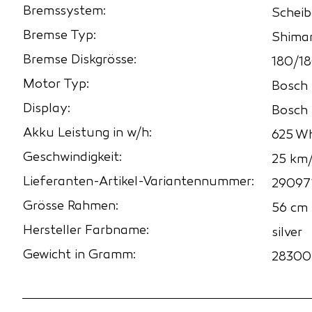
Bremssystem:
Schei
Bremse Typ:
Shima
Bremse Diskgrösse:
180/1
Motor Typ:
Bosch
Display:
Bosch 
Akku Leistung in w/h:
625 W
Geschwindigkeit:
25 km
Lieferanten-Artikel-Variantennummer:
29097
Grösse Rahmen:
56 cm
Hersteller Farbname:
silver
Gewicht in Gramm:
28300