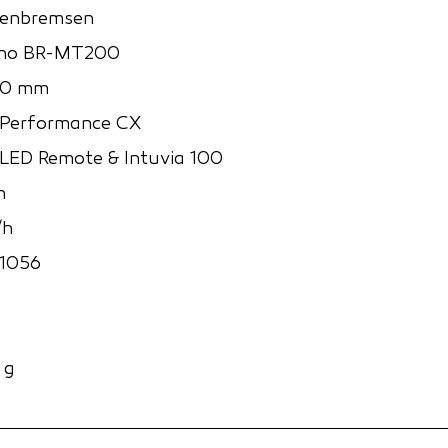
benbremsen
no BR-MT200
80 mm
 Performance CX
LED Remote & Intuvia 100
h
/h
1056
 g