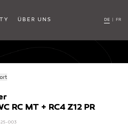
TY
ÜBER UNS
DE
|
FR
ort
er
WC RC MT + RC4 Z12 PR
3425-003