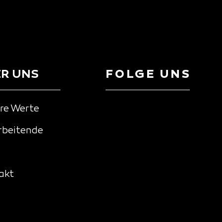
R UNS
FOLGE UNS
re Werte
rbeitende
akt