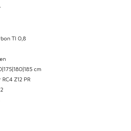
r
rbon TI 0,8
ten
0|175|180|185 cm
r RC4 Z12 PR
2
m