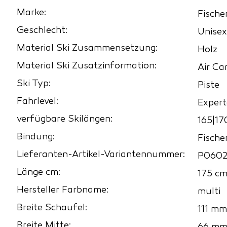
Marke:
Fische
Geschlecht:
Unisex
Material Ski Zusammensetzung:
Holz
Material Ski Zusatzinformation:
Air Ca
Ski Typ:
Piste
Fahrlevel:
Exper
verfügbare Skilängen:
165|17
Bindung:
Fische
Lieferanten-Artikel-Variantennummer:
P0602
Länge cm:
175 c
Hersteller Farbname:
multi
Breite Schaufel:
111 mm
Breite Mitte: