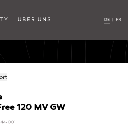
TY
ÜBER UNS
DE
|
FR
ort
e
Free 120 MV GW
3444-001