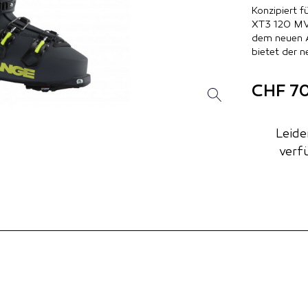
Konzipiert 
XT3 120 MV 
dem neuen A
bietet der 
CHF 7
Leide
verf