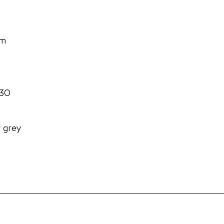
n
mm
30
 grey