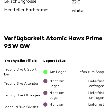
Skischuhgrösse:
22.0
Hersteller Farbname:
white
Verfügbarkeit Atomic Hawx Prime
95 W GW
Trophy Bike Filiale
Lagerstatus
Trophy Bike & Sport
Am Lager
Infos zum Shop
Bern
Nicht am
Lieferfrist
Trophy Bike Altendorf
Lager
anfragen
Nicht am
Lieferfrist
Trophy Bike Oftringen
Lager
anfragen
Nicht am
Lieferfrist
Menoud Bike Givisiez