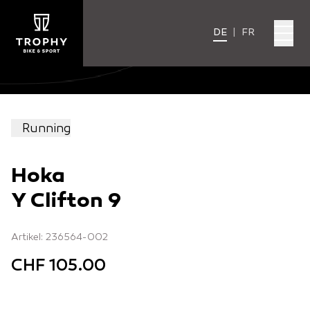
DE
|
FR
Running
Hoka
Y Clifton 9
Artikel: 236564-002
CHF 105.00