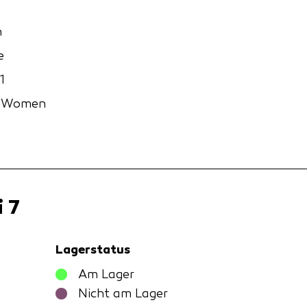
n
e
1
S Women
 7
Lagerstatus
Am Lager
Nicht am Lager