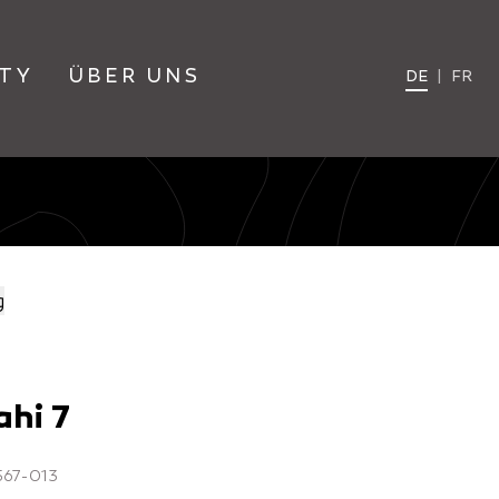
TY
ÜBER UNS
DE
|
FR
g
hi 7
6567-013