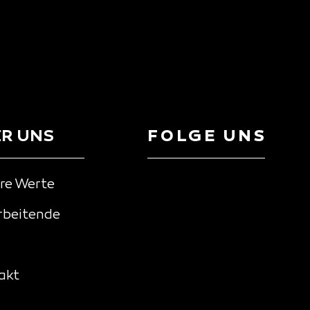
R UNS
FOLGE UNS
re Werte
rbeitende
akt