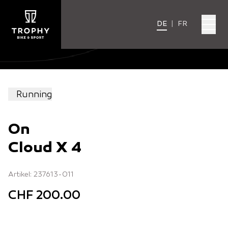
DE
|
FR
Running
On
Cloud X 4
Artikel: 237613-011
CHF 200.00